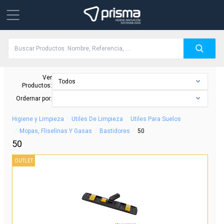
Ver
Todos
Productos:
Ordernar por:
/
/
Higiene y Limpieza
Utiles De Limpieza
Utiles Para Suelos
/
/
/
Mopas, Fliselinas Y Gasas
Bastidores
50
50
OUTLET