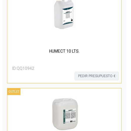
HUMECT 10 LTS.
ID:
QQ10942
PEDIR PRESUPUESTO €
OUTLET