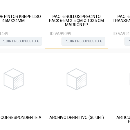
DE PINTOR KREPP LISO
PAQ. 6 ROLLOS PRECINTO
PAQ. 
45MX24MM
PACK 66 M X 5 CM Ø 10X5 CM
TRANSPA
MARRÓN PP
1449
ID:
VA99099
ID:
VA991
PEDIR PRESUPUESTO €
PEDIR PRESUPUESTO €
P
 CORRESPONDIENTE A
ARCHIVO DEFINITIVO (30 UNI.)
ARTIC