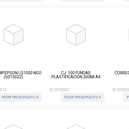
IMP.EPSON LQ1000 NGO
CJ. 100 FUNDAS
CORREC
(S015022)
PLASTIFICACION 200MI A4
0014
ID:
OFI0083
ID:
OFI00
PEDIR PRESUPUESTO €
PEDIR PRESUPUESTO €
P