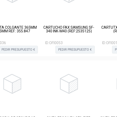
TA COLGANTE 365MM
CARTUCHO FAX SAMSUNG SF-
CARTUTX
5MM REF.: 355.847
340 INK-M40 (REF:2535125)
(R
0036
ID:
OFI0053
ID:
OFI00
PEDIR PRESUPUESTO €
PEDIR PRESUPUESTO €
P