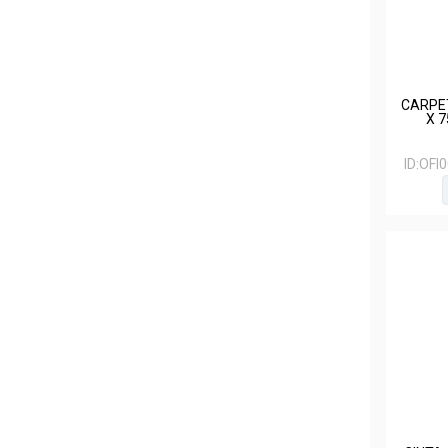
CARPE
X 7
ID:
OFI