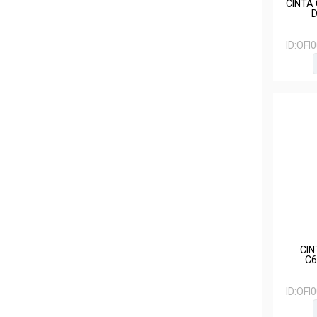
CINTA
D
ID:
OFI
CIN
C6
ID:
OFI