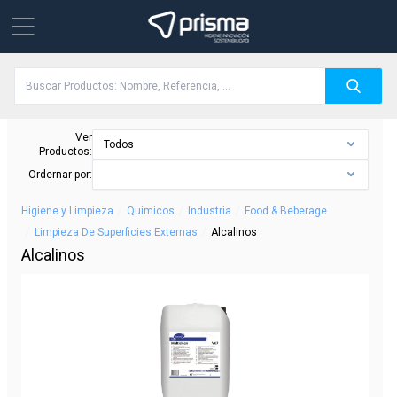
Ver
Todos
Productos:
Ordernar por:
/
/
/
Higiene y Limpieza
Quimicos
Industria
Food & Beberage
/
/
Limpieza De Superficies Externas
Alcalinos
Alcalinos