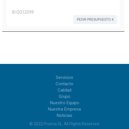
ID:
QQ12299
PEDIR PRESUPUESTO €
Servicios
Contacto
Calidad
Grupo
Nuestro Equipo
Nuestra Empresa
Noticias
© 2022
Prisma SL
.
All Rights Reserved
.