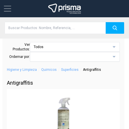
Ver
Todos
Productos:
Ordernar por:
/
/
/
Higiene y Limpieza
Quimicos
Superficies
Antigraffitis
Antigraffitis