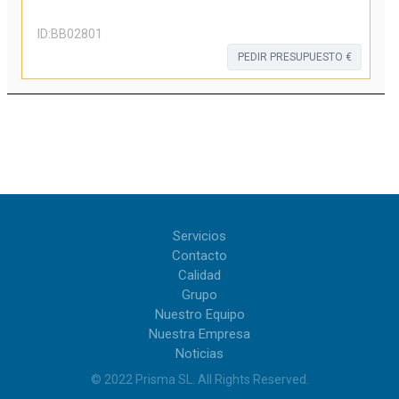
ID:
BB02801
PEDIR PRESUPUESTO €
Servicios
Contacto
Calidad
Grupo
Nuestro Equipo
Nuestra Empresa
Noticias
© 2022
Prisma SL
.
All Rights Reserved
.