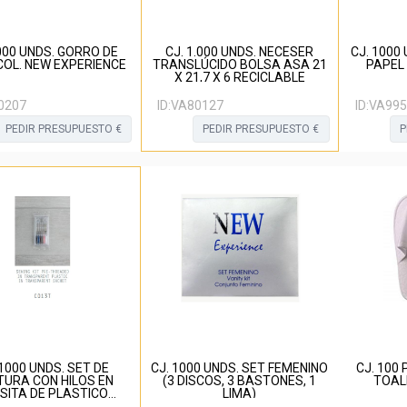
000 UNDS. GORRO DE
CJ. 1.000 UNDS. NECESER
CJ. 1000
COL. NEW EXPERIENCE
TRANSLÚCIDO BOLSA ASA 21
PAPEL
X 21,7 X 6 RECICLABLE
0207
ID:
VA80127
ID:
VA995
PEDIR PRESUPUESTO €
PEDIR PRESUPUESTO €
P
 1000 UNDS. SET DE
CJ. 1000 UNDS. SET FEMENINO
CJ. 100
URA CON HILOS EN
(3 DISCOS, 3 BASTONES, 1
TOAL
SITA DE PLASTICO
LIMA)
TRANSPARENTE