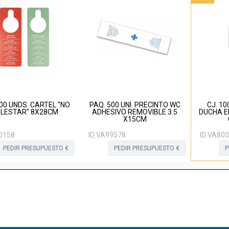
00 UNDS. CARTEL "NO
PAQ. 500 UNI. PRECINTO WC
CJ. 10
LESTAR" 8X28CM
ADHESIVO REMOVIBLE 3.5
DUCHA E
X15CM
0158
ID:
VA99578
ID:
VA800
PEDIR PRESUPUESTO €
PEDIR PRESUPUESTO €
P