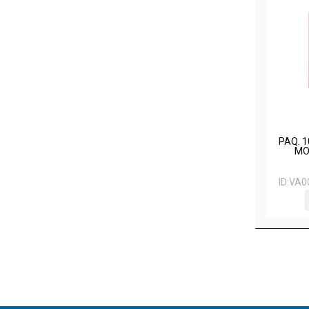
PAQ. 1
MO
ID:
VA0