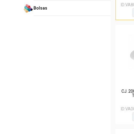
ID:
VA8
Bolsas
CJ. 2
ID:
VA0