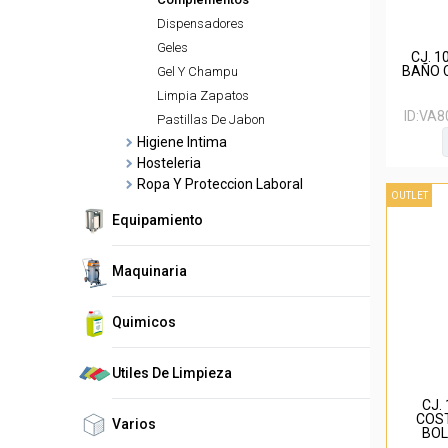
Dispensadores
Geles
CJ. 1
BAÑO 
Gel Y Champu
Limpia Zapatos
ID:
VA8
Pastillas De Jabon
Higiene Intima
Hosteleria
Ropa Y Proteccion Laboral
OUTLET
Equipamiento
Maquinaria
Quimicos
Utiles De Limpieza
CJ.
COST
Varios
BOL