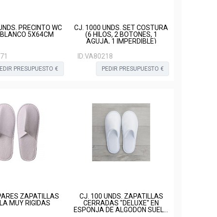
 UNDS. PRECINTO WC
CJ. 1000 UNDS. SET COSTURA
 BLANCO 5X64CM
(6 HILOS, 2 BOTONES, 1
AGUJA, 1 IMPERDIBLE)
71
ID:
VA80218
EDIR PRESUPUESTO €
PEDIR PRESUPUESTO €
 PARES ZAPATILLAS
CJ. 100 UNDS. ZAPATILLAS
LA MUY RIGIDAS
CERRADAS "DELUXE" EN
ESPONJA DE ALGODON SUELA
EVA 5 MM, TAMAÑO UNISEX