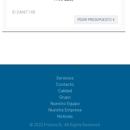
ID:
SANIT148
PEDIR PRESUPUESTO €
Servicios
Contacto
Calidad
Grupo
Nuestro Equipo
Nuestra Empresa
Noticias
© 2022
Prisma SL
.
All Rights Reserved
.