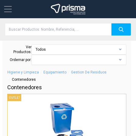
Ver
Todos
Productos:
Ordernar por:
/
/
Higiene y Limpieza
Equipamiento
Gestion De Residuos
/
Contenedores
Contenedores
OUTLET