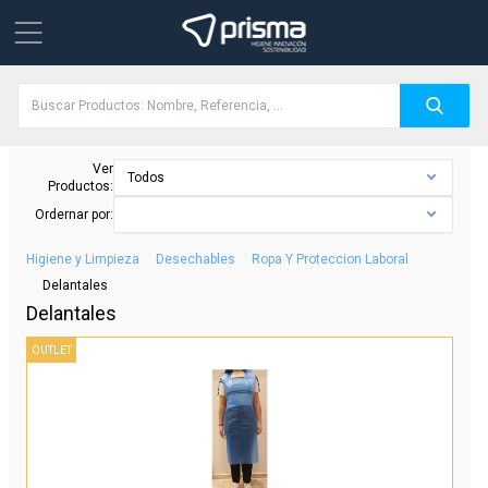
Ver
Todos
Productos:
Ordernar por:
/
/
Higiene y Limpieza
Desechables
Ropa Y Proteccion Laboral
/
Delantales
Delantales
OUTLET