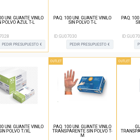
00 UNI. GUANTE VINILO
PAQ. 100 UNI. GUANTE VINILO
PAQ. 100
N POLVO AZUL T-L
SIN POLVO T-L
S
7028
ID:
GU07030
ID:
GU070
PEDIR PRESUPUESTO €
PEDIR PRESUPUESTO €
P
OUTLET
OUTLET
00 UNI. GUANTE VINILO
PAQ. 100 UNI. GUANTE VINILO
GU
SIN POLVO T/XL
TRANSPARENTE SIN POLVO T-
TRANSPA
M