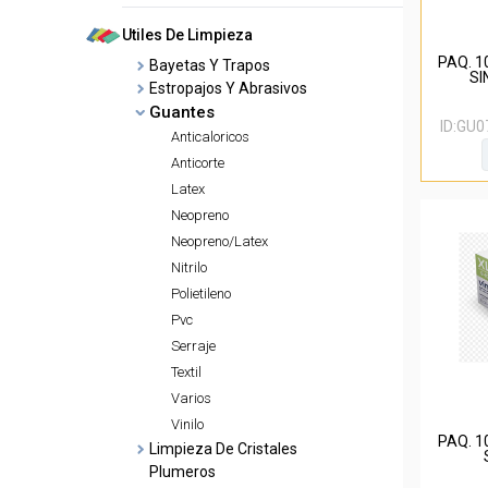
Utiles De Limpieza
PAQ. 1
Bayetas Y Trapos
SI
Estropajos Y Abrasivos
Guantes
ID:
GU0
Anticaloricos
Anticorte
Latex
Neopreno
Neopreno/Latex
Nitrilo
Polietileno
Pvc
Serraje
Textil
Varios
Vinilo
PAQ. 1
Limpieza De Cristales
Plumeros