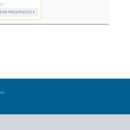
51
EDIR PRESUPUESTO €
ias