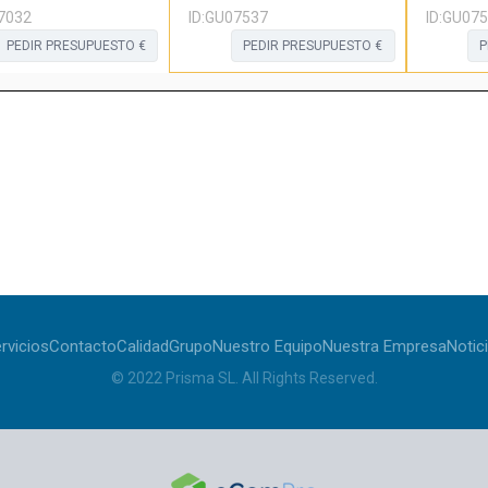
7032
ID:
GU07537
ID:
GU075
PEDIR PRESUPUESTO €
PEDIR PRESUPUESTO €
P
rvicios
Contacto
Calidad
Grupo
Nuestro Equipo
Nuestra Empresa
Notic
© 2022
Prisma SL
.
All Rights Reserved
.