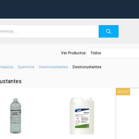
Ver Productos:
Todos
/
/
/
Limpieza
Quimicos
Desincrustantes
Desincrustantes
ustantes
OUTLET