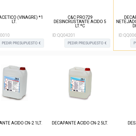
ACETICO (VINAGRE) *1
C&C PRO729
DECAP
LT.
DESINCRUSTANTE ACIDO 5
NETEJADO
LT.*C
D
0010
ID:
QQ04201
ID:
QQ006
PEDIR PRESUPUESTO €
PEDIR PRESUPUESTO €
P
NTE ACIDO CN-2 1LT.
DECAPANTE ACIDO CN-2 5LT.
DES