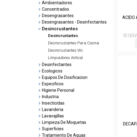
Ambientadores
Concentrados
Desengrasantes
ACIDO 
Desengrasantes - Desinfectantes
Desincrustantes
ID:
QQV
Desincrustantes
Desincrustantes Para Cocina
Desincrustantes Wc
Limpiadores Antical
Desinfectantes
Ecologicos
Equipos De Dosificacion
Especificos
Higiene Personal
Industria
Insecticidas
Lavanderia
Lavavajillas
Limpieza De Moquetas
DECAPA
Superficies
Tratamiento De Aguas