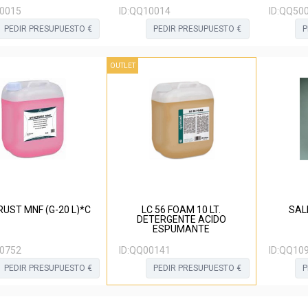
0015
ID:
QQ10014
ID:
QQ50
PEDIR PRESUPUESTO €
PEDIR PRESUPUESTO €
P
OUTLET
UST MNF (G-20 L)*C
LC 56 FOAM 10 LT.
DETERGENTE ACIDO
ESPUMANTE
0752
ID:
QQ00141
ID:
QQ10
PEDIR PRESUPUESTO €
PEDIR PRESUPUESTO €
P