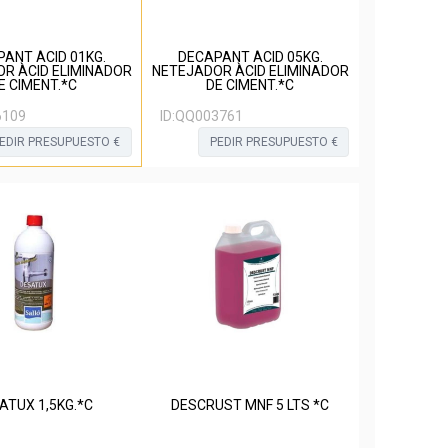
ANT ÀCID 01KG.
DECAPANT ÀCID 05KG.
R ÀCID ELIMINADOR
NETEJADOR ÀCID ELIMINADOR
E CIMENT.*C
DE CIMENT.*C
109
ID:
QQ003761
EDIR PRESUPUESTO €
PEDIR PRESUPUESTO €
ATUX 1,5KG.*C
DESCRUST MNF 5 LTS *C