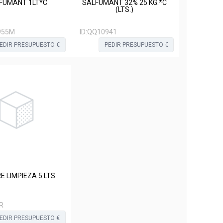
SALFUMANT 1LT*C
SALFUMANT 32% 25 KG.*C
(LTS.)
955M
ID:
QQ10941
EDIR PRESUPUESTO €
PEDIR PRESUPUESTO €
E LIMPIEZA 5 LTS.
R
EDIR PRESUPUESTO €