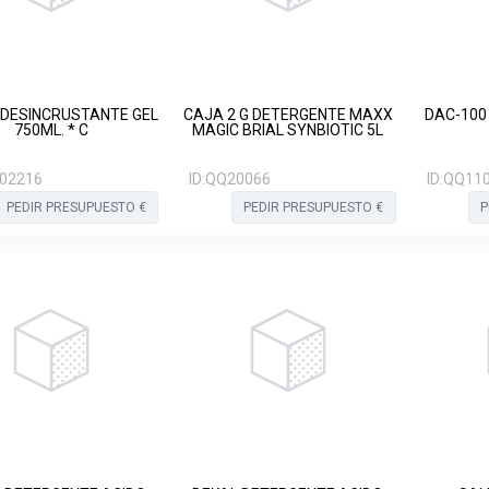
 DESINCRUSTANTE GEL
CAJA 2 G DETERGENTE MAXX
DAC-100
750ML. * C
MAGIC BRIAL SYNBIOTIC 5L
02216
ID:
QQ20066
ID:
QQ11
PEDIR PRESUPUESTO €
PEDIR PRESUPUESTO €
P