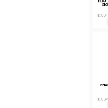
DEKAL
DES
ID:
QQ1
VINA
ID:
QQV