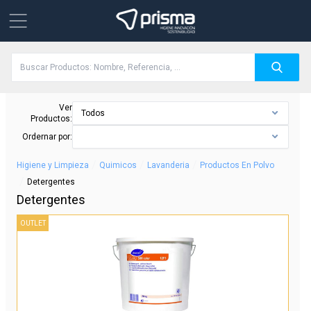
Ver
Todos
Productos:
Ordernar por:
/
/
/
Higiene y Limpieza
Quimicos
Lavanderia
Productos En Polvo
/
Detergentes
Detergentes
OUTLET