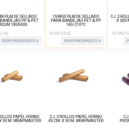
48 FILM DE SELLADO
159850 FILM DE SELLADO
CJ. 3 ROL
BANDEJAS PP & PET
PARA BANDEJAS PET & PP
X 300
42UM 185X400
140-210ºC
6136
ID:
VA16035
ID:
VA015
PEDIR PRESUPUESTO €
PEDIR PRESUPUESTO €
P
 ROLLOS PAPEL HORNO
CJ. 3 ROLLOS PAPEL HORNO
CJ
 X 50 M. WRAPMASTER
45 CM. X 50 M. WRAPMASTER
PRO