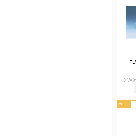
FIL
ID:
VA0
OUTLET