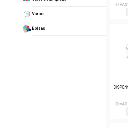
ID:
VA0
Varios
Bolsas
DISPE
ID:
VA0