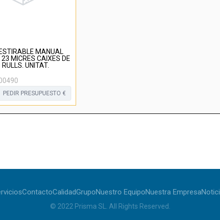
 ESTIRABLE MANUAL
 23 MICRES CAIXES DE
 RULLS. UNITAT.
00490
PEDIR PRESUPUESTO €
rvicios
Contacto
Calidad
Grupo
Nuestro Equipo
Nuestra Empresa
Notic
© 2022
Prisma SL
.
All Rights Reserved
.