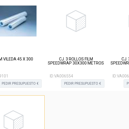
M VILEDA 45 X 300
CJ. 3 ROLLOS FILM
CJ.
SPEEDWRAP 30X300 METROS
SPEEDWR
9101
ID:
VA006554
ID:
VA006
PEDIR PRESUPUESTO €
PEDIR PRESUPUESTO €
P