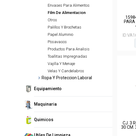
Envases Para Alimentos
Film De Alimentacion
1598
Otros
PARA 
Palillos Y Brochetas
Papel Aluminio
ID:
VA1
Posavasos
Productos Para Analisis
Toallitas Impregnadas
Vajilla Y Menaje
Velas Y Candelabros
Ropa Y Proteccion Laboral
Equipamiento
Maquinaria
Quimicos
CJ. 3
30 CM.
Utiles De Limpieza