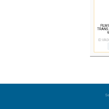
FILM
TRANS.
6
ID:
VA0
Se