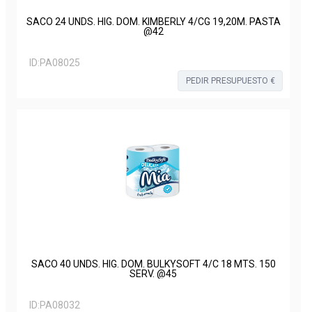
SACO 24 UNDS. HIG. DOM. KIMBERLY 4/CG 19,20M. PASTA
@42
ID:
PA08025
PEDIR PRESUPUESTO €
SACO 40 UNDS. HIG. DOM. BULKYSOFT 4/C 18 MTS. 150
SERV. @45
ID:
PA08032