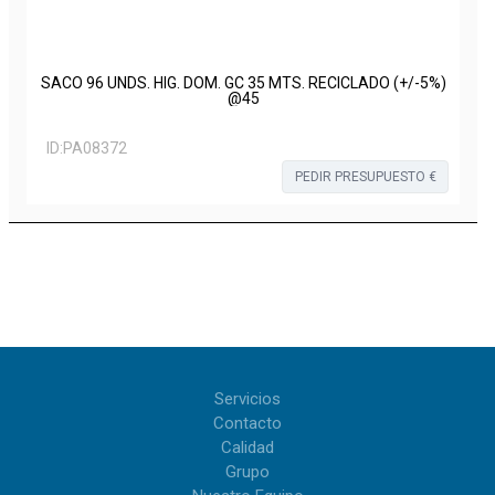
SACO 96 UNDS. HIG. DOM. GC 35 MTS. RECICLADO (+/-5%)
@45
ID:
PA08372
PEDIR PRESUPUESTO €
Servicios
Contacto
Calidad
Grupo