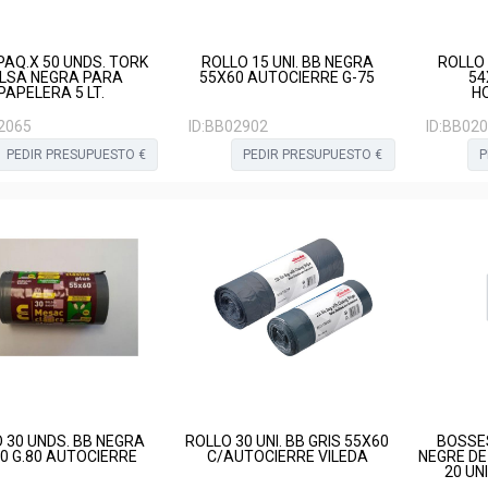
0PAQ.X 50 UNDS. TORK
ROLLO 15 UNI. BB NEGRA
ROLLO 
LSA NEGRA PARA
55X60 AUTOCIERRE G-75
54
PAPELERA 5 LT.
H
2065
ID:
BB02902
ID:
BB020
PEDIR PRESUPUESTO €
PEDIR PRESUPUESTO €
P
 30 UNDS. BB NEGRA
ROLLO 30 UNI. BB GRIS 55X60
BOSSES
0 G.80 AUTOCIERRE
C/AUTOCIERRE VILEDA
NEGRE DE
20 UN