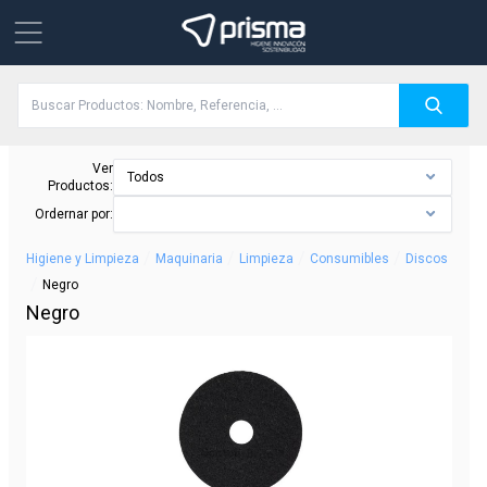
Ver
Todos
Productos:
Ordernar por:
/
/
/
/
Higiene y Limpieza
Maquinaria
Limpieza
Consumibles
Discos
/
Negro
Negro