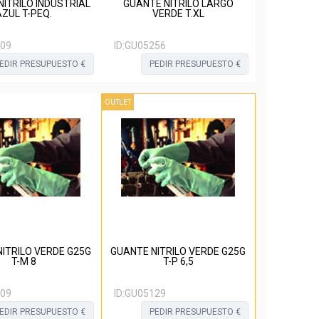
ITRILO INDUSTRIAL
GUANTE NITRILO LARGO
AZUL T-PEQ.
VERDE T.XL
09
ID:
GU05256
EDIR PRESUPUESTO €
PEDIR PRESUPUESTO €
OUTLET
ITRILO VERDE G25G
GUANTE NITRILO VERDE G25G
T-M 8
T-P 6,5
09
ID:
GU05129
EDIR PRESUPUESTO €
PEDIR PRESUPUESTO €