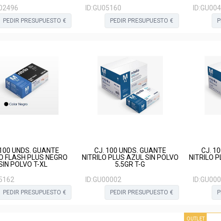
02496
ID:
GU05160
ID:
GU004
PEDIR PRESUPUESTO €
PEDIR PRESUPUESTO €
P
 100 UNDS. GUANTE
CJ. 100 UNDS. GUANTE
CJ. 1
LO FLASH PLUS NEGRO
NITRILO PLUS AZUL SIN POLVO
NITRILO 
SIN POLVO T-XL
5,5GR T-G
5162
ID:
GU00002
ID:
GU000
PEDIR PRESUPUESTO €
PEDIR PRESUPUESTO €
P
OUTLET