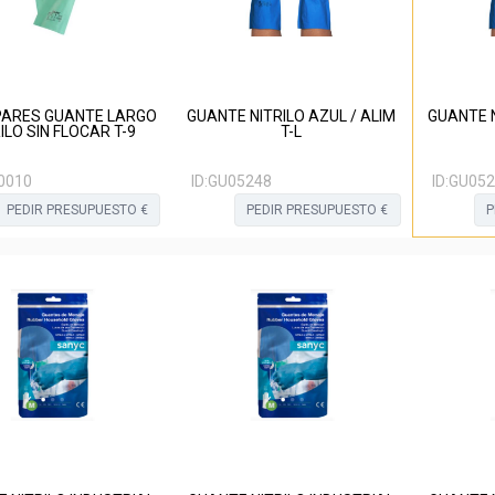
 PARES GUANTE LARGO
GUANTE NITRILO AZUL / ALIM
GUANTE N
ILO SIN FLOCAR T-9
T-L
0010
ID:
GU05248
ID:
GU052
PEDIR PRESUPUESTO €
PEDIR PRESUPUESTO €
P