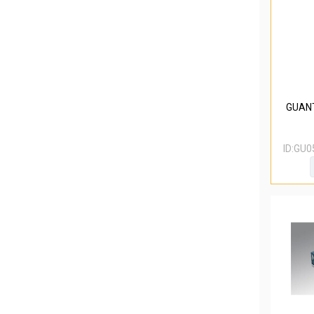
GUANT
ID:
GU0