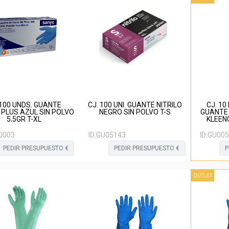
 100 UNDS. GUANTE
CJ. 100 UNI. GUANTE NITRILO
CJ. 10
 PLUS AZUL SIN POLVO
NEGRO SIN POLVO T-S
GUANTE 
5,5GR T-XL
KLEEN
0003
ID:
GU05143
ID:
GU005
PEDIR PRESUPUESTO €
PEDIR PRESUPUESTO €
P
OUTLET