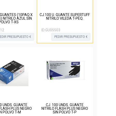
 GUANTES (10PAQ X
CJ.100 U. GUANTE SUPERTUFF
) NITRILO AZUL SIN
NITRILO VILEDA T-PEQ.
POLVO T-XS
12
ID:
GU05503
EDIR PRESUPUESTO €
PEDIR PRESUPUESTO €
00 UNDS. GUANTE
CJ. 100 UNDS. GUANTE
 FLASH PLUS NEGRO
NITRILO FLASH PLUS NEGRO
IN POLVO T-M
SIN POLVO T-P