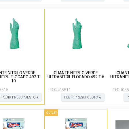
NTE NITRILO VERDE
GUANTE NITRILO VERDE
GUANT
ITRIL FLOCADO 492 T-
ULTRANITRIL FLOCADO 492 T-6
ULTRANIT
10
5515
ID:
GU05511
ID:
GU055
PEDIR PRESUPUESTO €
PEDIR PRESUPUESTO €
P
OUTLET