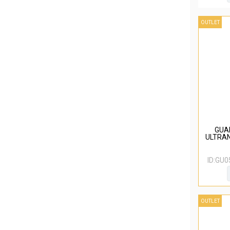
OUTLET
GUA
ULTRAN
ID:
GU0
OUTLET