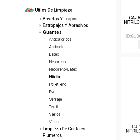
Utiles De Limpieza
CAJA
Bayetas Y Trapos
NITRILO
Estropajos Y Abrasivos
Guantes
ID:
GU0
Anticaloricos
Anticorte
Latex
Neopreno
Neopreno/Latex
Nitrilo
Polietileno
Pvc
Serraje
Textil
Varios
Vinilo
CJ.
Limpieza De Cristales
NITRIL
Plumeros