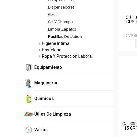
Dispensadores
Geles
CJ. 1
GRS.
Gel Y Champu
Limpia Zapatos
ID:
VA8
Pastillas De Jabon
Higiene Intima
Hosteleria
Ropa Y Proteccion Laboral
Equipamiento
Maquinaria
Quimicos
Utiles De Limpieza
CJ. 30
15 GR
Varios