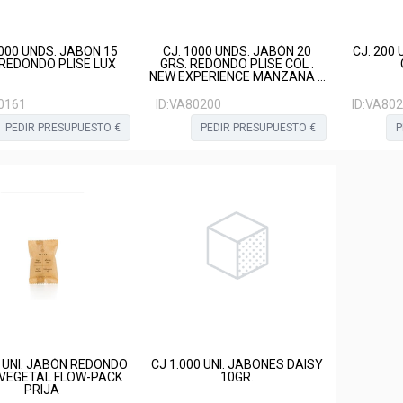
.000 UNDS. JABON 15
CJ. 1000 UNDS. JABÓN 20
CJ. 200
 REDONDO PLISE LUX
GRS. REDONDO PLISE COL .
NEW EXPERIENCE MANZANA Y
CANELA
0161
ID:
VA80200
ID:
VA802
PEDIR PRESUPUESTO €
PEDIR PRESUPUESTO €
P
0 UNI. JABÓN REDONDO
CJ 1.000 UNI. JABONES DAISY
 VEGETAL FLOW-PACK
10GR.
PRIJA