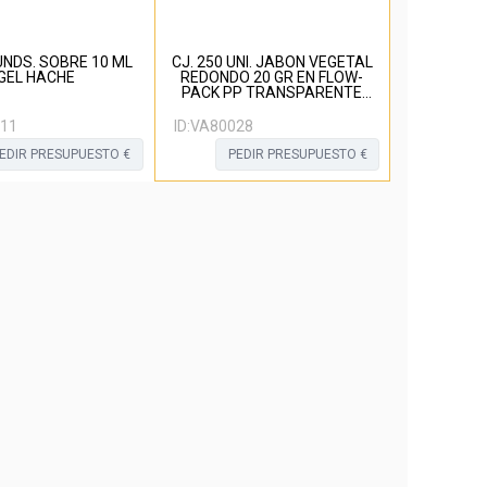
 UNDS. SOBRE 10 ML
CJ. 250 UNI. JABON VEGETAL
GEL HACHE
REDONDO 20 GR EN FLOW-
PACK PP TRANSPARENTE
MATE
11
ID:
VA80028
EDIR PRESUPUESTO €
PEDIR PRESUPUESTO €