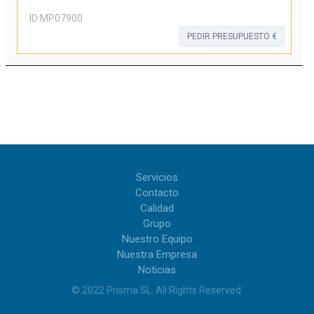
ID:
MP07900
PEDIR PRESUPUESTO €
Servicios
Contacto
Calidad
Grupo
Nuestro Equipo
Nuestra Empresa
Noticias
© 2022
Prisma SL
.
All Rights Reserved
.