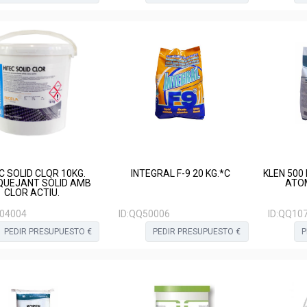
C SOLID CLOR 10KG.
INTEGRAL F-9 20 KG.*C
KLEN 500
QUEJANT SÒLID AMB
ATOM
CLOR ACTIU.
04004
ID:
QQ50006
ID:
QQ10
PEDIR PRESUPUESTO €
PEDIR PRESUPUESTO €
P