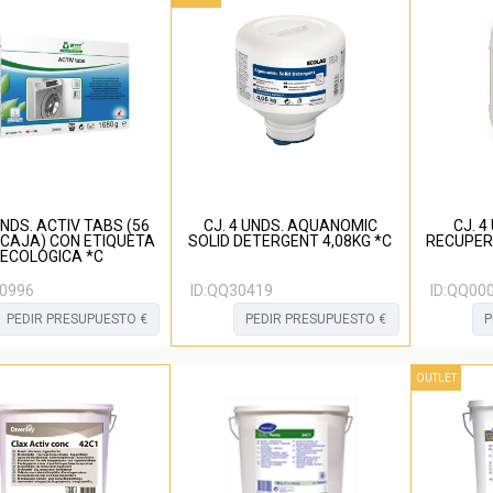
UNDS. ACTIV TABS (56
CJ. 4 UNDS. AQUANOMIC
CJ. 
CAJA) CON ETIQUETA
SOLID DETERGENT 4,08KG *C
RECUPER
ECOLOGICA *C
0996
ID:
QQ30419
ID:
QQ00
PEDIR PRESUPUESTO €
PEDIR PRESUPUESTO €
P
OUTLET