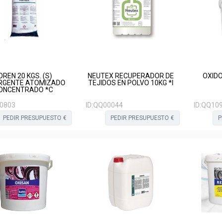
OREN 20 KGS. (S)
NEUTEX RECUPERADOR DE
OXIDO
RGENTE ATOMIZADO
TEJIDOS EN POLVO 10KG *I
ONCENTRADO *C
0803
ID:
QQ00044
ID:
QQ10
PEDIR PRESUPUESTO €
PEDIR PRESUPUESTO €
P