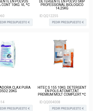
GENTE EN POLVOS
DETERGENTE EN POLVO SKIP
CONT 10KG. VL *C
PROFESSIONAL BIOLOGICO
14,25KG
060
ID:
QQ12255
EDIR PRESUPUESTO €
PEDIR PRESUPUESTO €
VADORA CLAX PURA
HITEC S 155 10KG. DETERGENT
35D2 20KG
EN POLS ATOMITZAT
PREMIUM MOLT COMPLERT.*C
814
ID:
QQ004008
EDIR PRESUPUESTO €
PEDIR PRESUPUESTO €