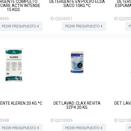
RGENTE COMPLETO
DETERGENTE EN POLVO ELSA
DETER
 CARE ACTIV INTENSE
SACO 10KG.*C
ESPUMA 
15 KGS.
4045
ID:
QQ50051
ID:
QQ20
PEDIR PRESUPUESTO €
PEDIR PRESUPUESTO €
P
ENTE KLEREN 20 KG.*C
DET.LAVAD..CLAX REVITA
DET. LA
3ZP4 20 KG.
0948
ID:
QQ10959
ID:
QQ10
PEDIR PRESUPUESTO €
PEDIR PRESUPUESTO €
P