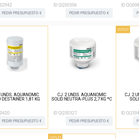
02942
ID:
QQ50306
ID:
QQ00
PEDIR PRESUPUESTO €
PEDIR PRESUPUESTO €
P
OUTLET
2 UNDS. AQUANOMIC
CJ. 2 UNDS. AQUANOMIC
CJ. 2 
D DESTAINER 1,81 KG
SOLID NEUTRA-PLUS 2,7 KG *C
SOLI
0420
ID:
QQ30327
ID:
QQ30
PEDIR PRESUPUESTO €
PEDIR PRESUPUESTO €
P
OUTLET