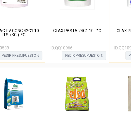
ACTIV CONC 42C1 10
CLAX PASTA 24C1 10L *C
CLAX P
LTS. (KG.). *C
0539
ID:
QQ10966
ID:
QQ10
PEDIR PRESUPUESTO €
PEDIR PRESUPUESTO €
P