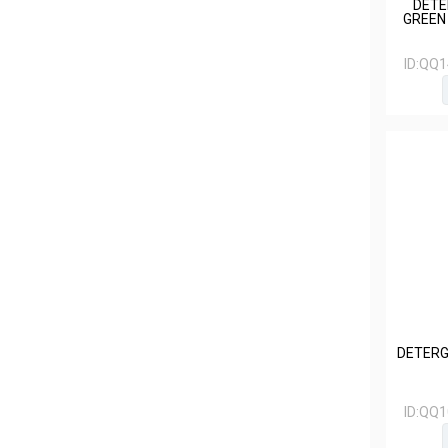
DETE
GREEN
ID:
QQ1
DETERG
ID:
QQ1