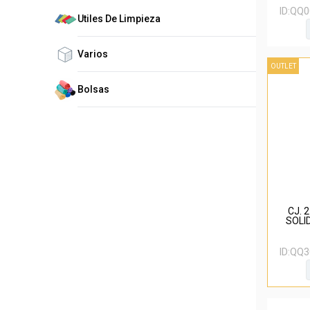
ID:
QQ0
Utiles De Limpieza
Varios
OUTLET
Bolsas
CJ. 
SOLI
ID:
QQ3