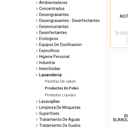
Ambientadores
Concentrados
Desengrasantes
ADIT
Desengrasantes - Desinfectantes
Desincrustantes
Desinfectantes
ID:
QQ5
Ecologicos
Equipos De Dosificacion
Especificos
Higiene Personal
Industria
Insecticidas
Lavanderia
Pastillas De Jabon
Productos En Polvo
Productos Liquidos
Lavavajillas
Limpieza De Moquetas
Superficies
B
Tratamiento De Aguas
BLANQU
Tratamiento De Suelos