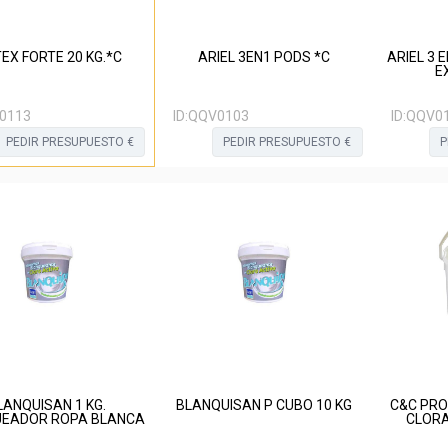
EX FORTE 20 KG.*C
ARIEL 3EN1 PODS *C
ARIEL 3 
E
0113
ID:
QQV0103
ID:
QQV0
PEDIR PRESUPUESTO €
PEDIR PRESUPUESTO €
P
LANQUISAN 1 KG.
BLANQUISAN P CUBO 10 KG
C&C PRO
EADOR ROPA BLANCA
CLORA