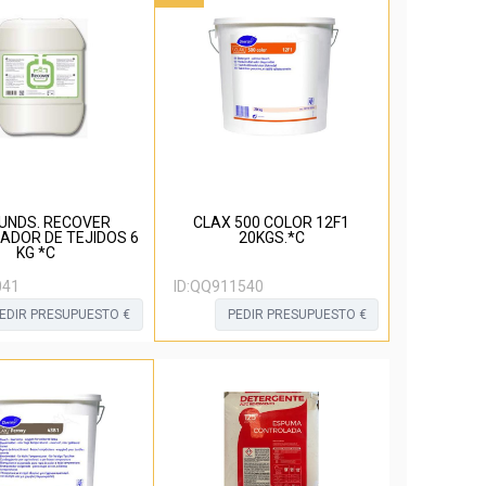
4 UNDS. RECOVER
CLAX 500 COLOR 12F1
ADOR DE TEJIDOS 6
20KGS.*C
KG *C
041
ID:
QQ911540
EDIR PRESUPUESTO €
PEDIR PRESUPUESTO €