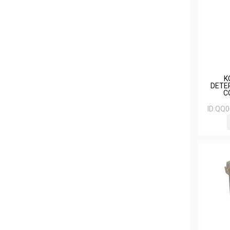
K
DETE
C
ID:
QQ0