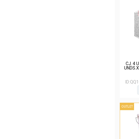
CJ. 4 
UNDS.X
ID:
QQ1
OUTLET