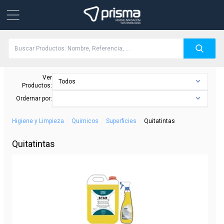
Ver
Todos
Productos:
Ordernar por:
/
/
/
Higiene y Limpieza
Quimicos
Superficies
Quitatintas
Quitatintas