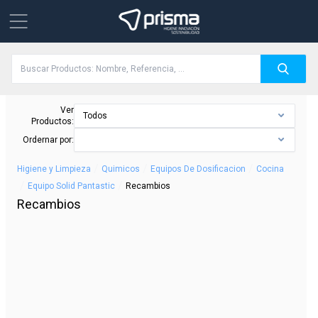
Ver
Todos
Productos:
Ordernar por:
/
/
/
Higiene y Limpieza
Quimicos
Equipos De Dosificacion
Cocina
/
/
Equipo Solid Pantastic
Recambios
Recambios