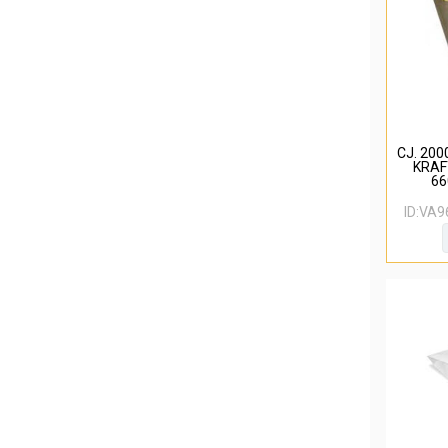
CJ. 20
KRAF
6
ID:
VA9