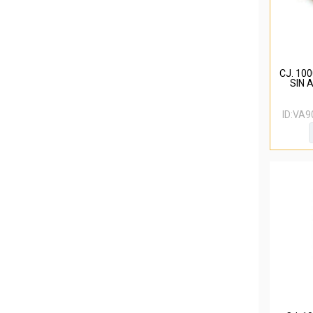
CJ. 10
SIN 
ID:
VA9