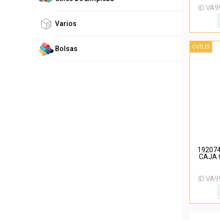
ID:
VA9
Varios
OUTLET
Bolsas
192074
CAJA 
185X
ID:
VA9