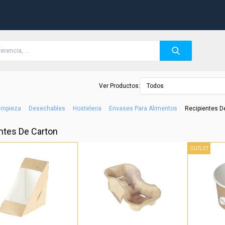
Ver Productos:
Todos
/
/
/
/
Limpieza
Desechables
Hosteleria
Envases Para Alimentos
Recipientes D
ntes De Carton
OUTLET