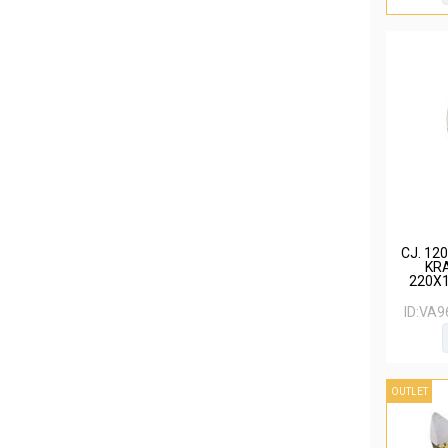
CJ. 12
KR
220X1
ID:
VA9
OUTLET