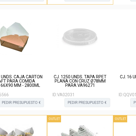
0 UNDS. CAJA CARTON
CJ. 1250 UNDS. TAPA RPET
CJ. 16 
AFT PARA COMIDA
PLANA CON CRUZ Ø78MM
66X90 MM - 2800ML
PARA VA96271
6566
ID:
VA02031
ID:
QQV0
PEDIR PRESUPUESTO €
PEDIR PRESUPUESTO €
P
OUTLET
OUTLET