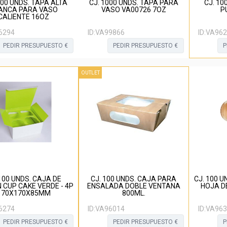
000 UNDS. TAPA ALTA
CJ. 1000 UNDS. TAPA PARA
CJ. 10
ANCA PARA VASO
VASO VA00726 7OZ
P
CALIENTE 16OZ
6294
ID:
VA99866
ID:
VA962
PEDIR PRESUPUESTO €
PEDIR PRESUPUESTO €
P
OUTLET
 100 UNDS. CAJA DE
CJ. 100 UNDS. CAJA PARA
CJ. 100 U
 CUP CAKE VERDE - 4P
ENSALADA DOBLE VENTANA
HOJA D
170X170X85MM
800ML.
6274
ID:
VA96014
ID:
VA963
PEDIR PRESUPUESTO €
PEDIR PRESUPUESTO €
P