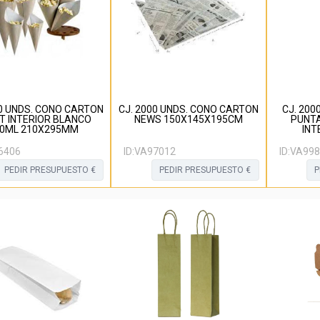
00 UNDS. CONO CARTON
CJ. 2000 UNDS. CONO CARTON
CJ. 200
T INTERIOR BLANCO
NEWS 150X145X195CM
PUNT
60ML 210X295MM
INT
6406
ID:
VA97012
ID:
VA998
PEDIR PRESUPUESTO €
PEDIR PRESUPUESTO €
P