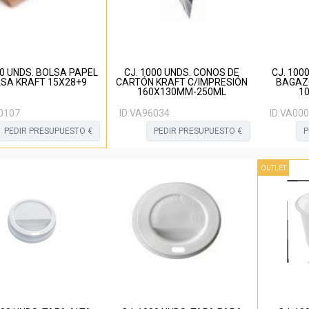
00 UNDS. BOLSA PAPEL
CJ. 1000 UNDS. CONOS DE
CJ. 100
ASA KRAFT 15X28+9
CARTÓN KRAFT C/IMPRESIÓN
BAGAZ
160X130MM-250ML
10
0107
ID:
VA96034
ID:
VA000
PEDIR PRESUPUESTO €
PEDIR PRESUPUESTO €
P
OUTLET