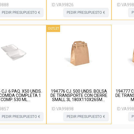
9888
ID:
VA99826
ID:
VA998
PEDIR PRESUPUESTO €
PEDIR PRESUPUESTO €
P
OUTLET
 CJ. 6 PAQ. X50 UNDS.
194776 CJ. 500 UNDS. BOLSA
194777 C
COMIDA COMPLETA 1
DE TRANSPORTE CON CIERRE
DE TRAN
COMP. 530 ML
SMALL 3L 180X110X265MM
M
143X62MM BAGAZO
PAPEL MARRON
240X1
BLANCO
9857
ID:
VA99898
ID:
VA998
PEDIR PRESUPUESTO €
PEDIR PRESUPUESTO €
P