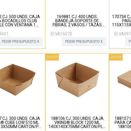
 CJ. 500 UNDS. CAJA
169881 CJ. 400 UNDS.
170734 C
 BOCADILLOS CLUB
BANDEJA SOPORTE DE
PAR
LE CON VENTANA 1
FIBRAS, 2 VASOS / TAZAS
115X115
P., 170X75X85 MM
KRAFT
9601
ID:
VA16072
ID:
VA097
PEDIR PRESUPUESTO €
PEDIR PRESUPUESTO €
P
OUTLET
OUTLET
 CJ. 300 UNDS. CAJA
188106 CJ. 300 UNDS. CAJA
188107 
G® CUBE LOW 510 ML
VIKING® BLOCK 1200 ML
PARA CA
13X50MM CARTON/PE
140X140X75MM CARTON/PLA
18810
MARRON
MARRON
CART