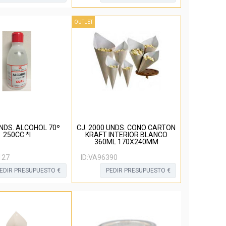
OUTLET
UNDS. ALCOHOL 70º
CJ. 2000 UNDS. CONO CARTON
250CC *I
KRAFT INTERIOR BLANCO
360ML 170X240MM
127
ID:
VA96390
EDIR PRESUPUESTO €
PEDIR PRESUPUESTO €