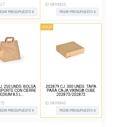
MARRON
27
ID:
VA99825
EDIR PRESUPUESTO €
PEDIR PRESUPUESTO €
OUTLET
J. 250 UNDS. BOLSA
202879 CJ. 300 UNDS. TAPA
SPORTE CON CIERRE
PARA CAJA VIKING® CUBE
EDIUM 8,5 L.
202873/202872
70X290MM PAPEL
MARRON
75
ID:
VA99845
EDIR PRESUPUESTO €
PEDIR PRESUPUESTO €