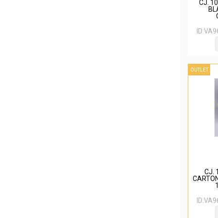
CJ. 1
BL
ID:
VA9
OUTLET
CJ.
CARTON
ID:
VA9