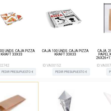
00 UNDS. CAJA PIZZA
CAJA 100 UNDS. CAJA PIZZA
CAJA. 2
KRAFT 33X33
KRAFT 33X33
PAPEL 
26X26+17
02742
ID:
VA00152
ID:
VA007
PEDIR PRESUPUESTO €
PEDIR PRESUPUESTO €
P