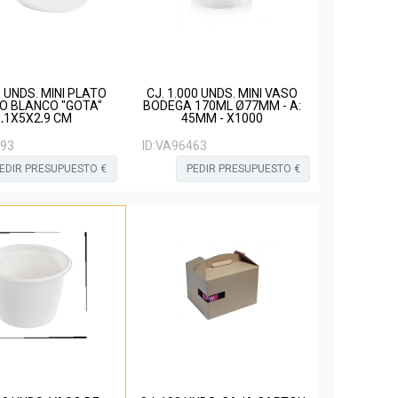
0 UNDS. MINI PLATO
CJ. 1.000 UNDS. MINI VASO
O BLANCO "GOTA"
BODEGA 170ML Ø77MM - A:
,1X5X2,9 CM
45MM - X1000
93
ID:
VA96463
EDIR PRESUPUESTO €
PEDIR PRESUPUESTO €