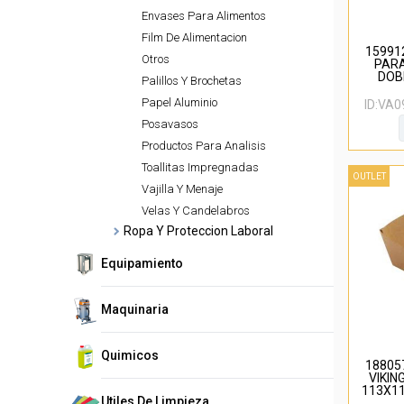
Envases Para Alimentos
Film De Alimentacion
159912
Otros
PARA
DOB
Palillos Y Brochetas
COM
Papel Aluminio
ID:
VA0
Posavasos
Productos Para Analisis
Toallitas Impregnadas
OUTLET
Vajilla Y Menaje
Velas Y Candelabros
Ropa Y Proteccion Laboral
Equipamiento
Maquinaria
Quimicos
188057
VIKIN
113X1
Utiles De Limpieza