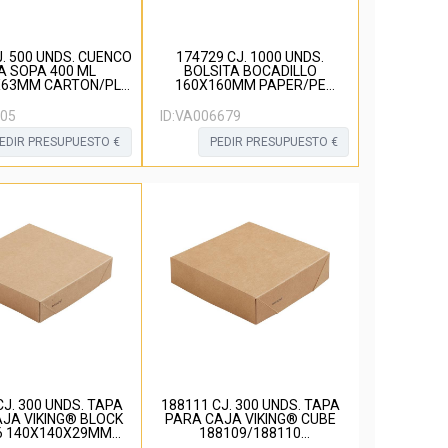
J. 500 UNDS. CUENCO
174729 CJ. 1000 UNDS.
A SOPA 400 ML
BOLSITA BOCADILLO
X63MM CARTON/PLA
160X160MM PAPER/PE
MARRON
MARRÓN
05
ID:
VA006679
EDIR PRESUPUESTO €
PEDIR PRESUPUESTO €
CJ. 300 UNDS. TAPA
188111 CJ. 300 UNDS. TAPA
JA VIKING® BLOCK
PARA CAJA VIKING® CUBE
6 140X140X29MM
188109/188110
ON/PLA MARRON
113X113X29MM CARTÓN/PLA