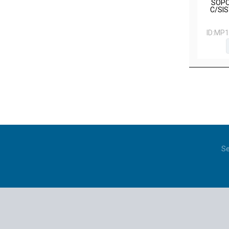
SOPO
C/SI
ID:
MP1
Se