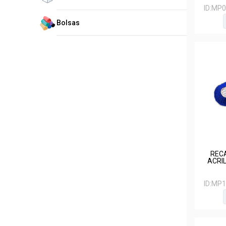
ID:
MP0
Bolsas
REC
ACRIL
ID:
MP1