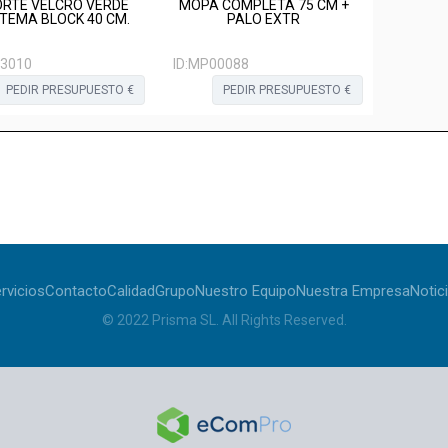
RTE VELCRO VERDE
MOPA COMPLETA 75 CM +
STEMA BLOCK 40 CM.
PALO EXTR
3010
ID:
MP00088
PEDIR PRESUPUESTO €
PEDIR PRESUPUESTO €
rvicios
Contacto
Calidad
Grupo
Nuestro Equipo
Nuestra Empresa
Notic
© 2022
Prisma SL
.
All Rights Reserved
.