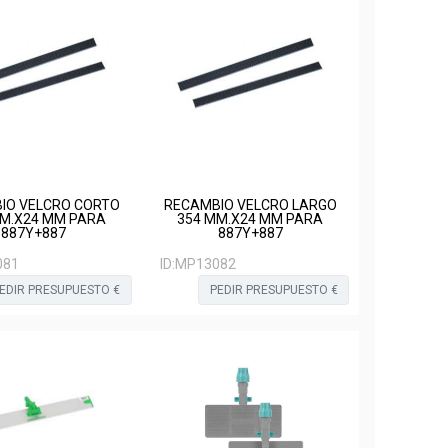
IO VELCRO CORTO
RECAMBIO VELCRO LARGO
MM.X24 MM PARA
354 MM.X24 MM PARA
887Y+887
887Y+887
081
ID:
MP13082
EDIR PRESUPUESTO €
PEDIR PRESUPUESTO €