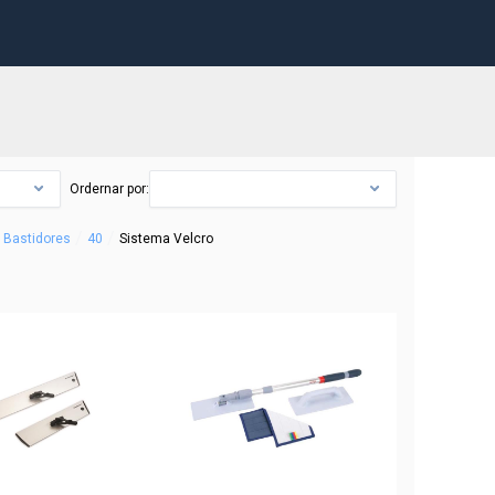
Ordernar por:
/
/
Bastidores
40
Sistema Velcro