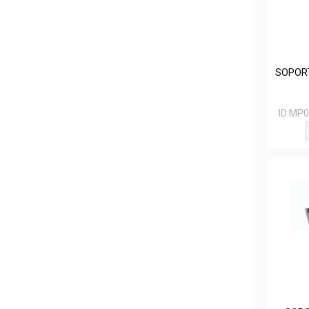
SOPORT
ID:
MP0