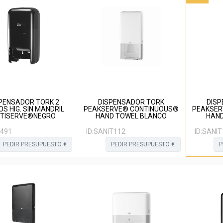
PENSADOR TORK 2
DISPENSADOR TORK
DISP
S HIG. SIN MANDRIL
PEAKSERVE® CONTINUOUS®
PEAKSER
TISERVE®NEGRO
HAND TOWEL BLANCO
HAND
0491
ID:
SANIT112
ID:
SANIT
PEDIR PRESUPUESTO €
PEDIR PRESUPUESTO €
P