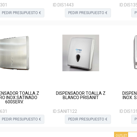
1301
ID:
DIS1443
ID:
DIS13
PEDIR PRESUPUESTO €
PEDIR PRESUPUESTO €
P
ENSADOR TOALLA Z
DISPENSADOR TOALLA Z
DISPE
RO INOX SATINADO
BLANCO PRISANIT
INOX. 
600SERV.
1631
ID:
SANIT122
ID:
DIS13
PEDIR PRESUPUESTO €
PEDIR PRESUPUESTO €
P
OUTLET