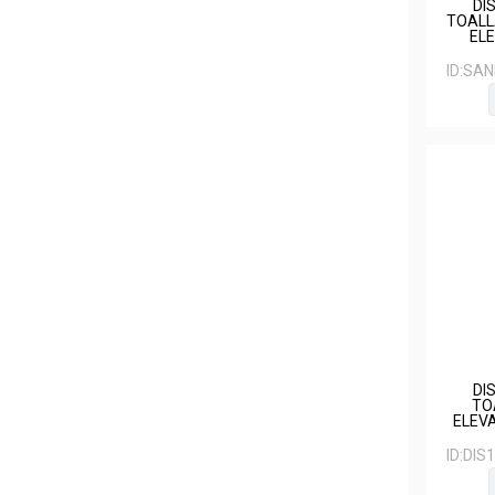
DI
TOALL
EL
ID:
SAN
DI
TO
ELEVA
ID:
DIS