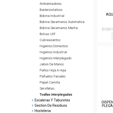
Ambientadores
Bacteriostaticos
AQU
Bobina Industrial
Bobina Secamanos Automatica
Bobina Secamanos Mecha
ID:
DIS
Bolsas Uhf
Cubreasientos
Higienico Domestico
Higienico Industrial
Higienico Interplegado
Jabon De Manos
Paños Hoja A Hoja
Pañuelos Faciales
Papel Camilla
Servilletas
Toallas Interplegadas
Escaleras Y Taburetes
DISPE
Gestion De Residuos
PLEGA
Hosteleria