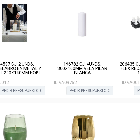
4597 CJ. 2 UNDS.
196782 CJ. 4UNDS.
206435 CJ
ELABRO EN METAL Y
300X100MM VELA PILAR
FLEX RE
AL 220X140MM NOBLE
BLANCA
ORO
0012
ID:
VA09752
ID:
VA001
PEDIR PRESUPUESTO €
PEDIR PRESUPUESTO €
P