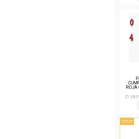
P
CUMP
ROJA 
ID:
VA0
OUTLET