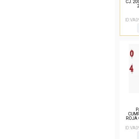
CJ. 2
ID:
VA0
P
CUMP
ROJA 
ID:
VA0