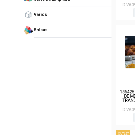
ID:
VA0
Varios
Bolsas
186425
DE ME
TRANS
ID:
VA0
OUTLET