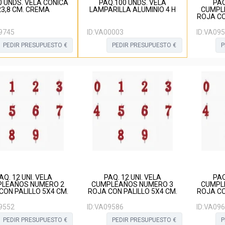
00 UNDS. VELA CONICA
PAQ.100 UNDS. VELA
PAQ
23,8 CM. CREMA
LAMPARILLA ALUMINIO 4 H
CUMPL
ROJA CO
9745
ID:
VA00003
ID:
VA095
PEDIR PRESUPUESTO €
PEDIR PRESUPUESTO €
P
AQ. 12 UNI. VELA
PAQ. 12 UNI. VELA
PAQ
LEAÑOS NUMERO 2
CUMPLEAÑOS NUMERO 3
CUMPL
CON PALILLO 5X4 CM.
ROJA CON PALILLO 5X4 CM.
ROJA CO
9552
ID:
VA09586
ID:
VA096
PEDIR PRESUPUESTO €
PEDIR PRESUPUESTO €
P