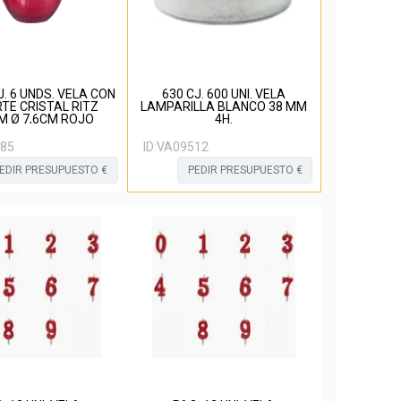
J. 6 UNDS. VELA CON
630 CJ. 600 UNI. VELA
TE CRISTAL RITZ
LAMPARILLA BLANCO 38 MM
M Ø 7,6CM ROJO
4H.
85
ID:
VA09512
EDIR PRESUPUESTO €
PEDIR PRESUPUESTO €