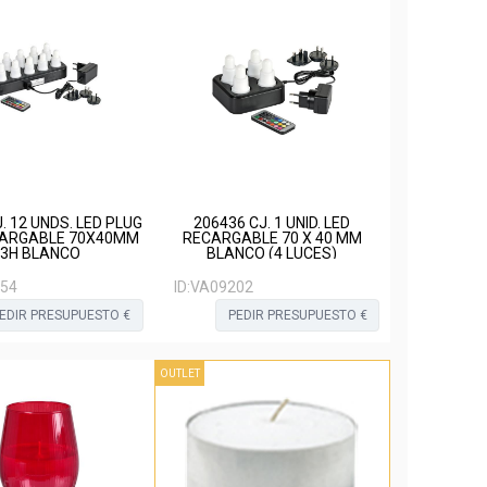
. 12 UNDS. LED PLUG
206436 CJ. 1 UNID. LED
CARGABLE 70X40MM
RECARGABLE 70 X 40 MM
13H BLANCO
BLANCO (4 LUCES)
54
ID:
VA09202
EDIR PRESUPUESTO €
PEDIR PRESUPUESTO €
OUTLET