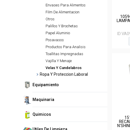
Envases Para Alimentos
Film De Alimentacion
10594
Otros
LAMPA
Palillos Y Brochetas
Papel Aluminio
ID:
VA0
Posavasos
Productos Para Analisis
Toallitas Impregnadas
Vajilla Y Menaje
Velas Y Candelabros
Ropa Y Proteccion Laboral
Equipamiento
Maquinaria
Quimicos
15
RECA
N'SHIN
Utiles De Limpieza