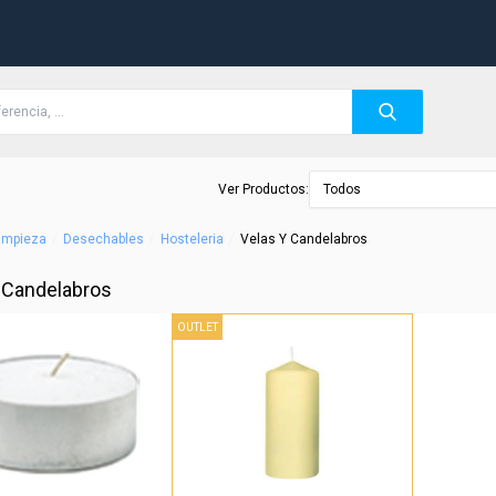
Ver Productos:
Todos
/
/
/
Limpieza
Desechables
Hosteleria
Velas Y Candelabros
 Candelabros
OUTLET