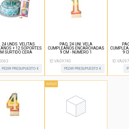
. 24 UNDS. VELITAS
PAQ. 24 UNI. VELA
PAQ
AÑOS + 12 SOPORTES
CUMPLEAÑOS ENCARCHADAS
CUMPLEA
CM SURTIDO CERA
9 CM - NUMERO 1
9 C
0063
ID:
VA09740
ID:
VA097
PEDIR PRESUPUESTO €
PEDIR PRESUPUESTO €
P
OUTLET