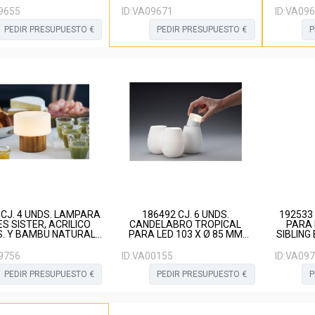
9655
ID:
VA09671
ID:
VA096
PEDIR PRESUPUESTO €
PEDIR PRESUPUESTO €
P
 CJ. 4 UNDS. LAMPARA
186492 CJ. 6 UNDS.
192533 
S SISTER, ACRILICO
CANDELABRO TROPICAL
PARA
. Y BAMBU NATURAL
PARA LED 103 X Ø 85 MM
SIBLING
110X110MM
BLANCO
9756
ID:
VA00155
ID:
VA097
PEDIR PRESUPUESTO €
PEDIR PRESUPUESTO €
P