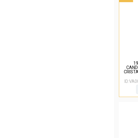
19
CAND
CRIST
ID:
VA0