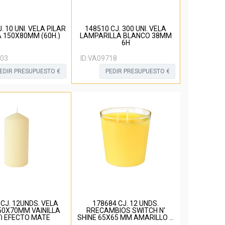
. 10 UNI. VELA PILAR
148510 CJ. 300 UNI. VELA
A 150X80MM (60H.)
LAMPARILLA BLANCO 38MM
6H
03
ID:
VA09718
EDIR PRESUPUESTO €
PEDIR PRESUPUESTO €
 CJ. 12UNDS. VELA
178684 CJ. 12 UNDS.
50X70MM VAINILLA
RRECAMBIOS SWITCH N'
.) EFECTO MATE
SHINE 65X65 MM AMARILLO A
LA CITRONELLA