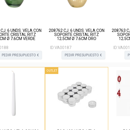
 CJ. 6 UNDS. VELA CON
208762 CJ. 6 UNDS. VELA CON
208763 C
ORTE CRISTAL RITZ
SOPORTE CRISTAL RITZ
SOPOR
5CM Ø 7,6CM VERDE
12,5CM Ø 7,6CM ORO
12,5C
0188
ID:
VA00187
ID:
VA001
PEDIR PRESUPUESTO €
PEDIR PRESUPUESTO €
P
OUTLET