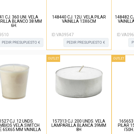
1 CJ. 360 UNI. VELA
148440 CJ. 12U. VELA PILAR
148482 CJ
RILLA BLANCO 38 MM
VAINILLA 13X6CM
VAINILL
6H.
9510
ID:
VA09547
ID:
VA096
PEDIR PRESUPUESTO €
PEDIR PRESUPUESTO €
P
OUTLET
OUTLET
1527 CJ. 12 UNDS.
157313 CJ. 200 UNDS. VELA
165653
MBIOS VELA SWITCH
LAMPARILLA BLANCA 39MM
PILAR 1
E 65X65 MM VAINILLA
8H
(50H