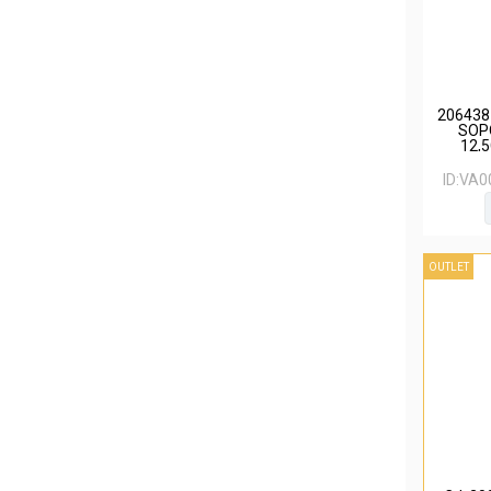
206438
SOP
12,
ID:
VA0
OUTLET