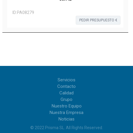
ID:
PA08279
PEDIR PRESUPUESTO €
Servicios
Contacto
Calidad
Grupo
Nuestro Equipo
Nuestra Empresa
Noticias
© 2022
Prisma SL
.
All Rights Reserved
.