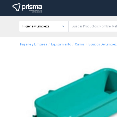
Higiene y Limpieza
/
/
/
Higiene y Limpieza
Equipamiento
Carros
Equipos De Limpiez