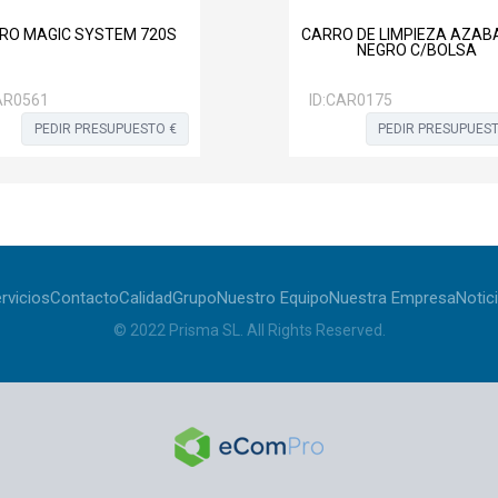
RO MAGIC SYSTEM 720S
CARRO DE LIMPIEZA AZAB
NEGRO C/BOLSA
AR0561
ID:
CAR0175
PEDIR PRESUPUESTO €
PEDIR PRESUPUEST
rvicios
Contacto
Calidad
Grupo
Nuestro Equipo
Nuestra Empresa
Notic
© 2022
Prisma SL
.
All Rights Reserved
.