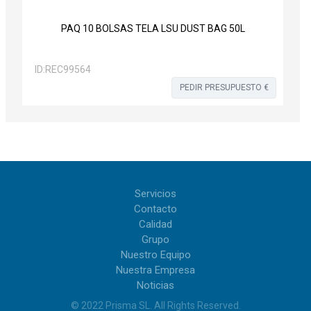
PAQ 10 BOLSAS TELA LSU DUST BAG 50L
ID:
REC99564
PEDIR PRESUPUESTO €
Servicios
Contacto
Calidad
Grupo
Nuestro Equipo
Nuestra Empresa
Noticias
© 2022
Prisma SL
.
All Rights Reserved
.