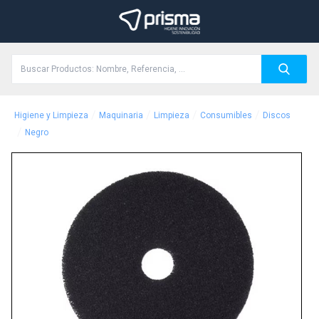
/
/
/
/
Higiene y Limpieza
Maquinaria
Limpieza
Consumibles
Discos
/
Negro