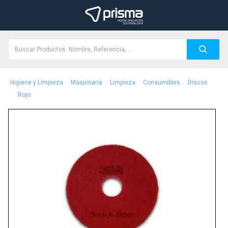
/
/
/
/
Higiene y Limpieza
Maquinaria
Limpieza
Consumibles
Discos
/
Rojo