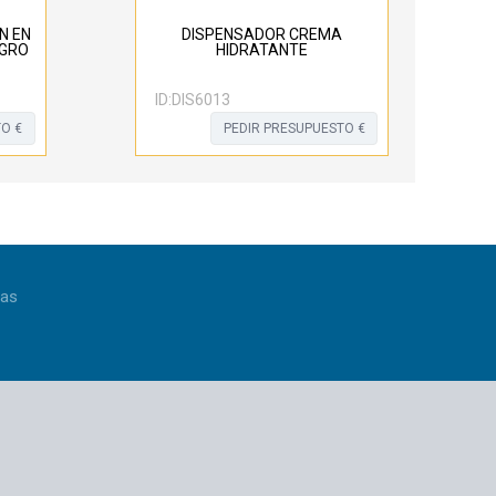
N EN
DISPENSADOR CREMA
EGRO
HIDRATANTE
ID:
DIS6013
O €
PEDIR PRESUPUESTO €
ias