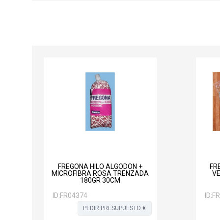
FREGONA HILO ALGODON +
FR
MICROFIBRA ROSA TRENZADA
VE
180GR 30CM
ID:
FR04374
ID:
FR
PEDIR PRESUPUESTO €