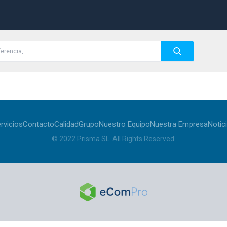
rvicios
Contacto
Calidad
Grupo
Nuestro Equipo
Nuestra Empresa
Notic
© 2022
Prisma SL
.
All Rights Reserved
.